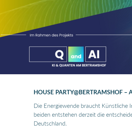
HOUSE PARTY@BERTRAMSHOF – A
Die Energiewende braucht Künstliche Int
beiden entstehen derzeit die entscheid
Deutschland.