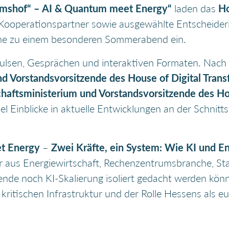
mshof“ – AI & Quantum meet Energy“
laden das
Ho
, Kooperationspartner sowie ausgewählte Entscheider
zene zu einem besonderen Sommerabend ein.
pulsen, Gesprächen und interaktiven Formaten. Nac
nd Vorstandsvorsitzende des House of Digital Trans
schaftsministerium und Vorstandsvorsitzende des H
l Einblicke in aktuelle Entwicklungen an der Schnitt
t Energy
–
Zwei Kräfte, ein System: Wie KI und En
ter aus Energiewirtschaft, Rechenzentrumsbranche, 
e noch KI-Skalierung isoliert gedacht werden könn
t, kritischen Infrastruktur und der Rolle Hessens als