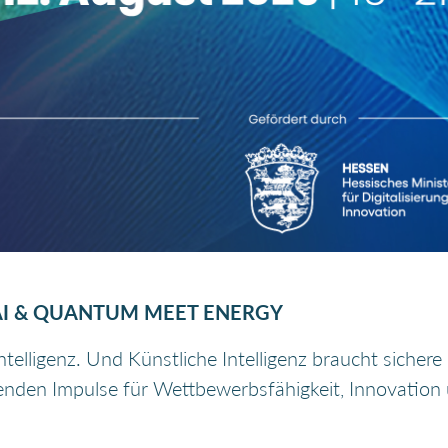
I & QUANTUM MEET ENERGY
elligenz. Und Künstliche Intelligenz braucht sichere E
enden Impulse für Wettbewerbsfähigkeit, Innovation u